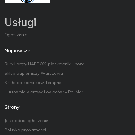
Usługi
Ogłoszenia
Najnowsze
Rury i pręty HARDOX, płaskowniki i noże
Sklep papierniczy Warszawa
Szkło do kominków Temprix
Hurtownia warzyw i owoców – Pol Mar
Strony
Jak dodać ogłoszenie
Polityka prywatności