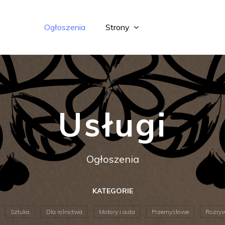
Ogłoszenia
Strony
Usługi
Ogłoszenia
KATEGORIE
Sztuka
Dla rolnictwa
Motory i auta
Przemysłowe
Rozry