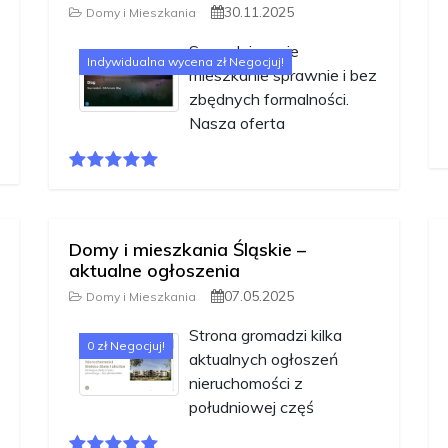
30.11.2025
Domy i Mieszkania
Sprzedaj swoje
Indywidualna wycena zł Negocjuj!
mieszkanie sprawnie i bez
zbędnych formalności.
Nasza oferta
Domy i mieszkania Śląskie –
aktualne ogłoszenia
07.05.2025
Domy i Mieszkania
Strona gromadzi kilka
0 zł Negocjuj!
aktualnych ogłoszeń
nieruchomości z
południowej częś