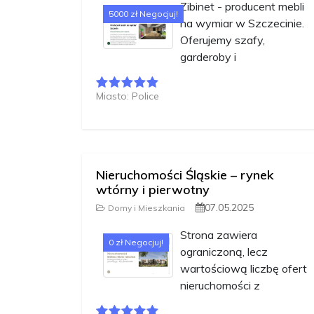
Zibinet - producent mebli
5000 zł Negocjuj!
na wymiar w Szczecinie.
Oferujemy szafy,
garderoby i
Miasto: Police
Nieruchomości Śląskie – rynek
wtórny i pierwotny
07.05.2025
Domy i Mieszkania
Strona zawiera
0 zł Negocjuj!
ograniczoną, lecz
wartościową liczbę ofert
nieruchomości z