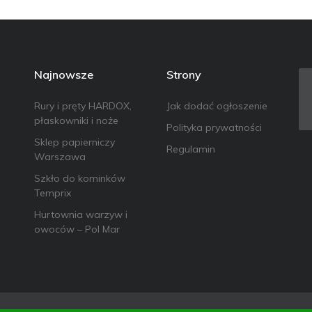
Najnowsze
Strony
Rury i pręty HARDOX,
Jak dodać ogłoszenie
płaskowniki i noże
Polityka prywatności
Sklep papierniczy
Regulamin
Warszawa
Szkło do kominków
Temprix
Hurtownia warzyw i
owoców – Pol Mar