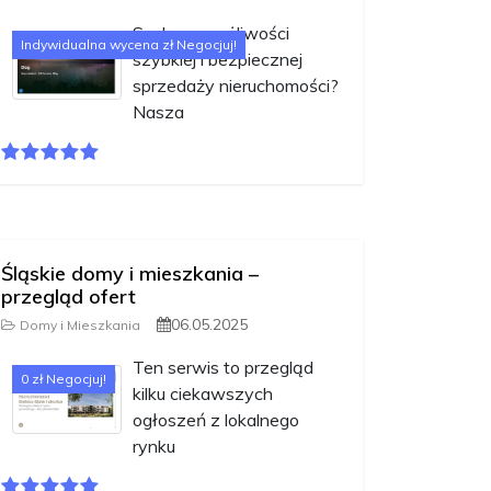
Szukasz możliwości
Indywidualna wycena zł Negocjuj!
szybkiej i bezpiecznej
sprzedaży nieruchomości?
Nasza
Śląskie domy i mieszkania –
przegląd ofert
06.05.2025
Domy i Mieszkania
Ten serwis to przegląd
0 zł Negocjuj!
kilku ciekawszych
ogłoszeń z lokalnego
rynku