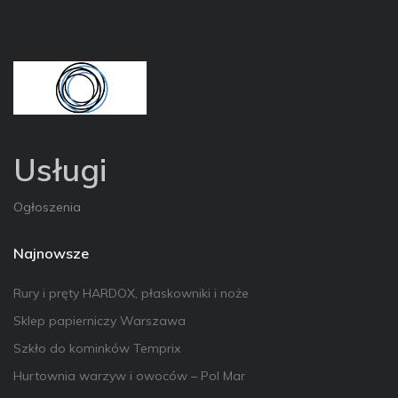
Usługi
Ogłoszenia
Najnowsze
Rury i pręty HARDOX, płaskowniki i noże
Sklep papierniczy Warszawa
Szkło do kominków Temprix
Hurtownia warzyw i owoców – Pol Mar