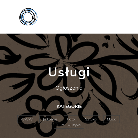
Usługi
Ogłoszenia
KATEGORIE
WWW
Jedzenie
Foto
Sztuka
Moda
Film i Muzyka